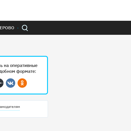
ЕРОВО
ь на оперативные
удобном формате:
ram
Дзен
Вконтакте
Одноклассники
амодателям