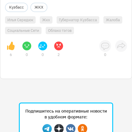
Кузбасс
ЖКХ
Илья Середюк
Жкх
Губернатор Кузбасса
Жалоба
Социальные Сети
Облако тэгов
6
0
0
2
0
Подпишитесь на оперативные новости
в удобном формате:
Telegram
Дзен
Вконтакте
Одноклассники