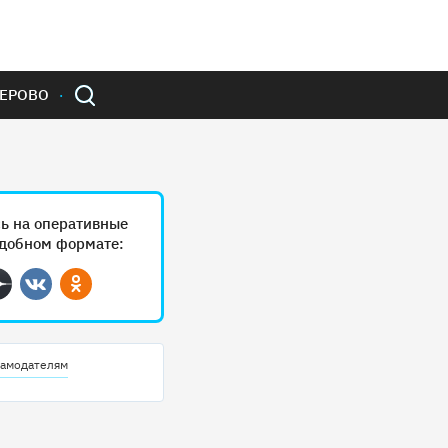
ЕРОВО
ь на оперативные
удобном формате:
ram
Дзен
Вконтакте
Одноклассники
амодателям