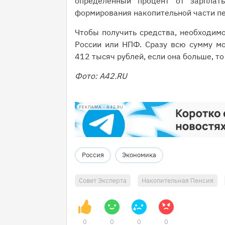
определённый процент от зарплат
формирования накопительной части пе
Чтобы получить средства, необходим
России или НПФ. Сразу всю сумму мо
412 тысяч рублей, если она больше, 
Фото: А42.RU
РЕКЛАМА • A42.RU
Россия
Экономика
Совет Эксперта
Накопительная Пенсия
0
0
0
0