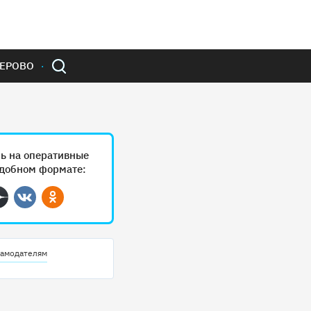
ЕРОВО
ь на оперативные
удобном формате:
ram
Дзен
Вконтакте
Одноклассники
амодателям