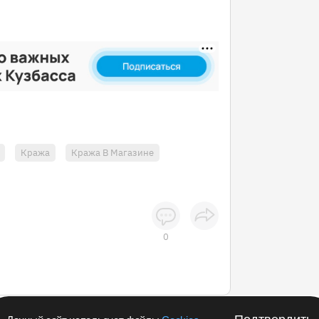
Кража
Кража В Магазине
0