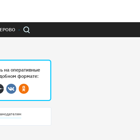
ЕРОВО
ь на оперативные
удобном формате:
ram
Дзен
Вконтакте
Одноклассники
амодателям