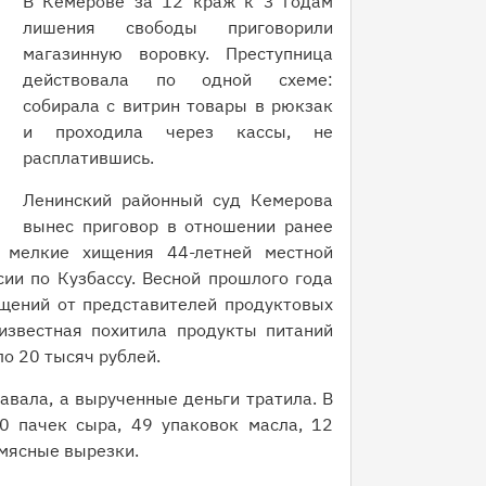
В Кемерове за 12 краж к 3 годам
лишения свободы приговорили
магазинную воровку. Преступница
действовала по одной схеме:
собирала с витрин товары в рюкзак
и проходила через кассы, не
расплатившись.
Ленинский районный суд Кемерова
вынес приговор в отношении ранее
 мелкие хищения 44-летней местной
ии по Кузбассу. Весной прошлого года
щений от представителей продуктовых
известная похитила продукты питаний
о 20 тысяч рублей.
авала, а вырученные деньги тратила. В
 пачек сыра, 49 упаковок масла, 12
 мясные вырезки.