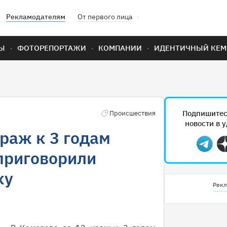
Рекламодателям
От первого лица
Ы
ФОТОРЕПОРТАЖИ
КОМПАНИИ
ИДЕНТИЧНЫЙ КЕМ
Подпишитес
Происшествия
новости в 
краж к 3 годам
Teleg
приговорили
ку
Рекл