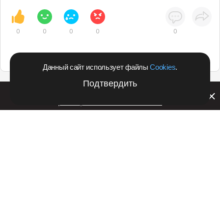
0
0
0
0
0
Данный сайт использует файлы
Cookies
.
Подтвердить
Билайн запустил в Кемеровской области акцию с
розыгрышем iPhone 17 PRO
Подпишитесь на оперативные новости
в удобном формате:
Telegram
Дзен
Вконтакте
Одноклассники
Рекламодателям