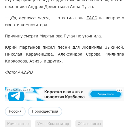
песенника Андрея Дементьева Анна Пугач.
— Да, первого марта,
— ответила она
ТАСС
на вопрос о
смерти композитора.
Причину смерти Мартынова Пугач не уточнила.
Юрий Мартынов писал песни для Людмилы Зыкиной,
Николая Караченцова, Александра Серова, Филиппа
Киркорова, Азизы и других.
Фото: А42.RU
РЕКЛАМА • A42.RU
Россия
Происшествия
Композитор
Умер Композитор
Облако тэгов