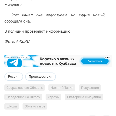
Мизулина.
— Этот канал уже недоступен, но видим новый
, —
сообщила она.
В полиции проверяют информацию.
Фото: А42.RU
РЕКЛАМА • A42.RU
Россия
Происшествия
Свердловская Область
Нижний Тагил
Покушение
Нападение На Школу
Угрозы
Екатерина Мизулина
Школа
Облако тэгов