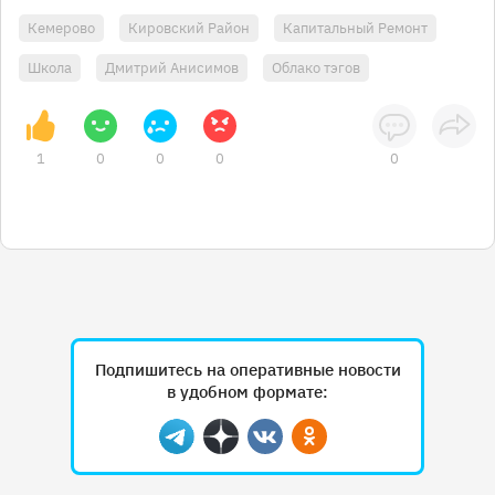
Кемерово
Кировский Район
Капитальный Ремонт
Школа
Дмитрий Анисимов
Облако тэгов
1
0
0
0
0
Подпишитесь на оперативные новости
в удобном формате:
Telegram
Дзен
Вконтакте
Одноклассники