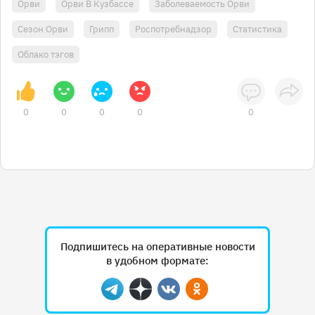
Орви
Орви В Кузбассе
Заболеваемость Орви
Сезон Орви
Грипп
Роспотребнадзор
Статистика
Облако тэгов
0
0
0
0
0
Подпишитесь на оперативные новости
в удобном формате:
Telegram
Дзен
Вконтакте
Одноклассники