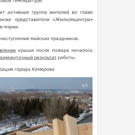
овой температуре.
ет активная группа жителей во главе
акже представители «Жилкомцентра»
в мэрии.
 наступления майских праздников.
вление
крыши после пожара началось
ромежуточный результат
работы.
рация города Кемерова
1
/5