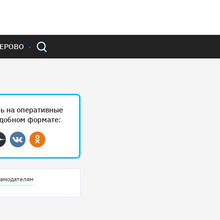
ЕРОВО
ь на оперативные
удобном формате:
ram
Дзен
Вконтакте
Одноклассники
амодателям