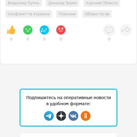
Владимир Путин
Дональд Трамп
Курская Область
Конфликт На Украине
Пленные
Облако тэгов
0
0
0
0
0
Подпишитесь на оперативные новости
в удобном формате:
Telegram
Дзен
Вконтакте
Одноклассники