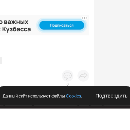
0
Подтвердить
Данный сайт использует файлы
Cookies
.
апустил в Кемеровской области акцию с розыгрышем iPho