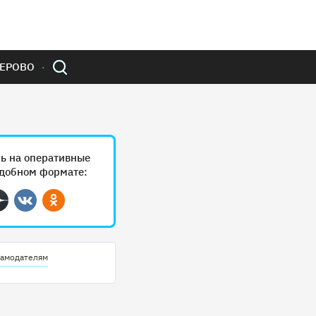
ЕРОВО
ь на оперативные
удобном формате:
ram
Дзен
Вконтакте
Одноклассники
амодателям