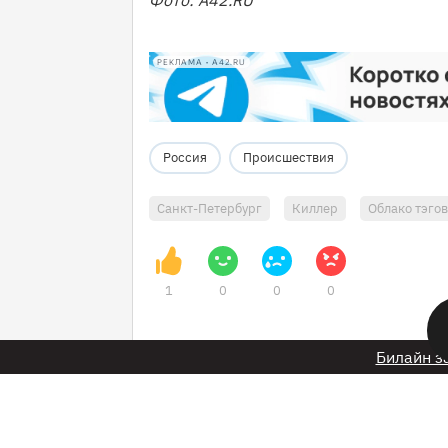
Фото: А42.RU
РЕКЛАМА • A42.RU
Россия
Происшествия
Санкт-Петербург
Киллер
Облако тэгов
1
0
0
0
Билайн з