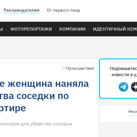
Рекламодателям
От первого лица
Ы
ФОТОРЕПОРТАЖИ
КОМПАНИИ
ИДЕНТИЧНЫЙ КЕМ
Подпишитес
Происшествия
новости в 
ге женщина наняла
Teleg
тва соседки по
ртире
Рекл
киллера для убийства соседки