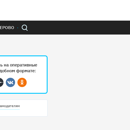
ЕРОВО
ь на оперативные
удобном формате:
ram
Дзен
Вконтакте
Одноклассники
амодателям