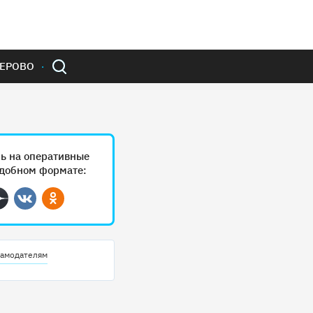
ЕРОВО
ь на оперативные
удобном формате:
ram
Дзен
Вконтакте
Одноклассники
амодателям