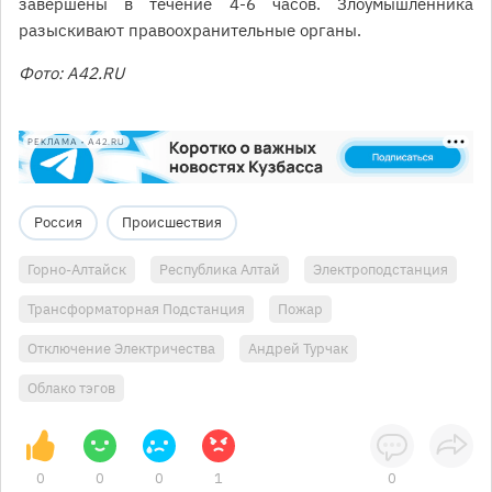
завершены в течение 4-6 часов. Злоумышленника
разыскивают правоохранительные органы.
Фото: A42.RU
РЕКЛАМА • A42.RU
Россия
Происшествия
Горно-Алтайск
Республика Алтай
Электроподстанция
Трансформаторная Подстанция
Пожар
Отключение Электричества
Андрей Турчак
Облако тэгов
0
0
0
1
0