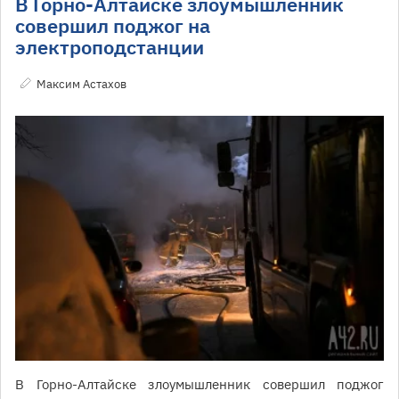
В Горно-Алтайске злоумышленник
совершил поджог на
электроподстанции
Максим Астахов
В Горно-Алтайске злоумышленник совершил поджог