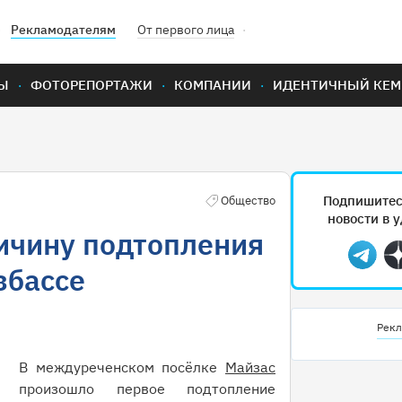
Рекламодателям
От первого лица
Ы
ФОТОРЕПОРТАЖИ
КОМПАНИИ
ИДЕНТИЧНЫЙ КЕМ
Подпишитес
Общество
новости в 
ичину подтопления
Teleg
збассе
Рекл
В междуреченском посёлке
Майзас
произошло первое подтопление