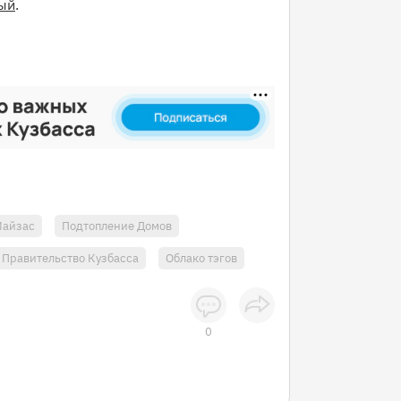
ый
.
айзас
Подтопление Домов
Правительство Кузбасса
Облако тэгов
0