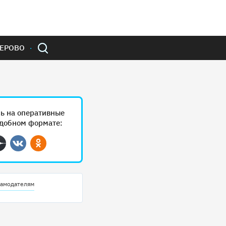
ЕРОВО
ь на оперативные
удобном формате:
ram
Дзен
Вконтакте
Одноклассники
амодателям