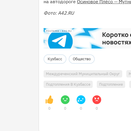
на автодороге
Осиновое Плёсо — Мутн
Фото: A42.RU
РЕКЛАМА • A42.RU
Кузбасс
Общество
Междуреченский Муниципальный Округ
М
Подтопления В Кузбассе
Подтопление
0
0
0
0