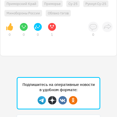
Приморский Край
Приморье
Су-25
Рухнул Су-25
Минобороны России
Облако тэгов
0
0
0
1
0
Подпишитесь на оперативные новости
в удобном формате:
Telegram
Дзен
Вконтакте
Одноклассники