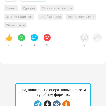
Египет
Хургада
Российские Туристы
Затонул Батискаф
Погибли Люди
Пострадали Люди
Облако тэгов
0
0
1
0
0
Подпишитесь на оперативные новости
в удобном формате: