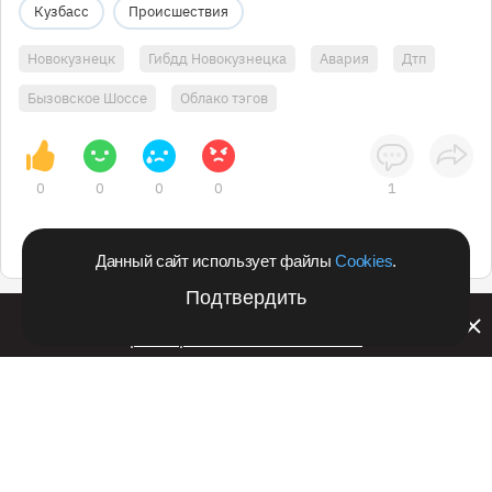
Кузбасс
Происшествия
Новокузнецк
Гибдд Новокузнецка
Авария
Дтп
Бызовское Шоссе
Облако тэгов
0
0
0
0
1
Данный сайт использует файлы
Cookies
.
Подтвердить
Билайн запустил в Кемеровской области акцию с
розыгрышем iPhone 17 PRO
Подпишитесь на оперативные новости
в удобном формате:
Telegram
Дзен
Вконтакте
Одноклассники