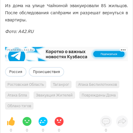
Из дома на улице Чайкиной эвакуировали 85 жильцов.
После обследования сапёрами им разрешат вернуться в
квартиры.
Фото: A42.RU
РЕКЛАМА • A42.RU
Россия
Происшествия
Ростовская Область
Таганрог
Атака Беспилотников
Атака Бпла
Эвакуация Жителей
Повреждены Дома
Облако тэгов
0
0
0
0
0