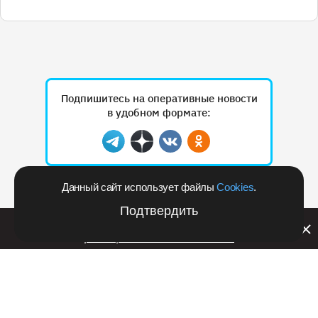
Подпишитесь на оперативные новости
в удобном формате:
Telegram
Дзен
Вконтакте
Одноклассники
Данный сайт использует файлы
Cookies
.
Рекламодателям
Подтвердить
Билайн запустил в Кемеровской области акцию с
розыгрышем iPhone 17 PRO
2 апреля 2025 в 09:59
Общество