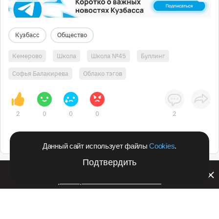
Кузбасс
Общество
Кемерово
Школа
Школа №45
Буллинг
Софья Балакирева
Облако тэгов
2
0
0
0
2
Данный сайт использует файлы
Cookies
.
Подтвердить
Билайн запустил в Кемеровской области акцию с
розыгрышем iPhone 17 PRO
Подпишитесь на оперативные новости
в удобном формате: