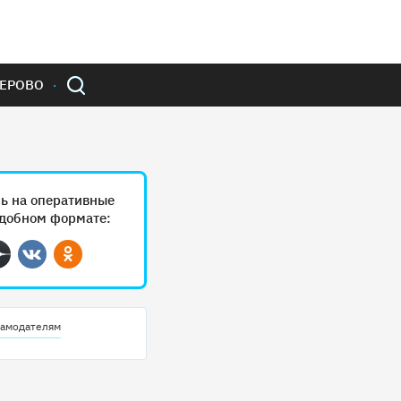
ЕРОВО
ь на оперативные
удобном формате:
ram
Дзен
Вконтакте
Одноклассники
амодателям