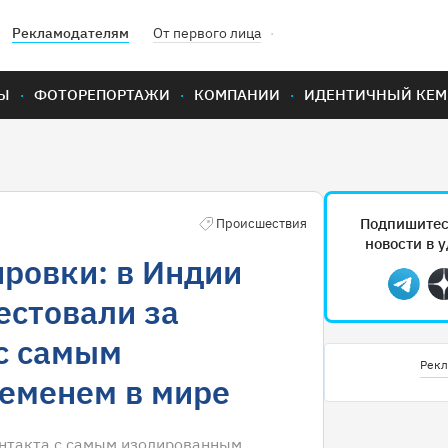
Рекламодателям
От первого лица
Ы
ФОТОРЕПОРТАЖИ
КОМПАНИИ
ИДЕНТИЧНЫЙ КЕМ
Подпишитес
Происшествия
новости в 
ировки: в Индии
Teleg
естовали за
с самым
Рекл
еменем в мире
онтакта с самым изолированным