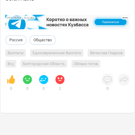
РЕКЛАМА • A42.RU
Россия
Общество
Выплаты
Единовременная Выплата
Вячеслав Гладков
Всу
Белгородская Область
Облако тэгов
0
0
0
1
0