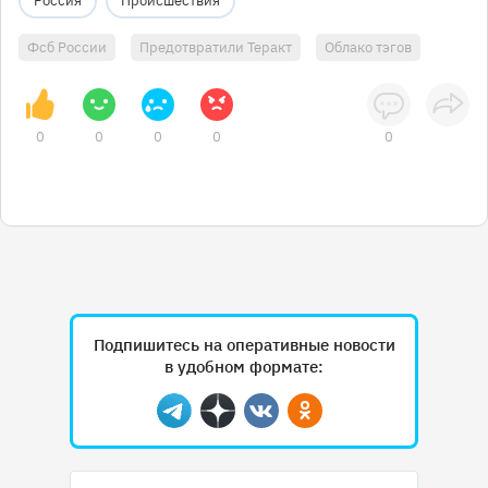
Россия
Происшествия
Фсб России
Предотвратили Теракт
Облако тэгов
0
0
0
0
0
Подпишитесь на оперативные новости
в удобном формате:
Telegram
Дзен
Вконтакте
Одноклассники