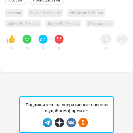
Россия
Происшествия
Москва
Гсу Ск По Москве
Убийство Ребёнка
Избил До Смерти
Забил До Смерти
Облако тэгов
0
0
0
0
0
Подпишитесь на оперативные новости
в удобном формате:
Telegram
Дзен
Вконтакте
Одноклассники