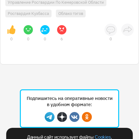
Управление Росгвардии По Кемеровской Области
Росгвардия Кузбасса
Облако тэгов
0
0
0
6
0
Подпишитесь на оперативные новости
в удобном формате:
Telegram
Дзен
Вконтакте
Одноклассники
Данный сайт использует файлы
Cookies
.