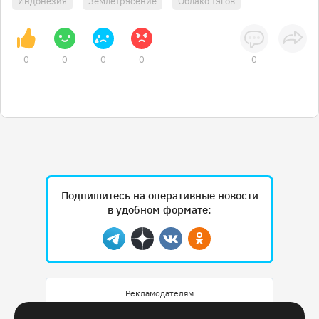
Индонезия
Землетрясение
Облако тэгов
0
0
0
0
0
Подпишитесь на оперативные новости
в удобном формате:
Telegram
Дзен
Вконтакте
Одноклассники
Рекламодателям