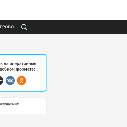
ЕРОВО
ь на оперативные
удобном формате:
ram
Дзен
Вконтакте
Одноклассники
амодателям