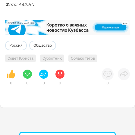
Фото: А42.RU
РЕКЛАМА • A42.RU
Россия
Общество
Совет Юриста
Субботник
Облако тэгов
0
0
0
0
0