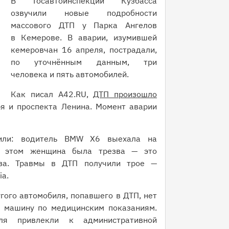
В Госавтоинспекции Кузбасса
озвучили новые подробности
массового ДТП у Парка Ангелов
в Кемерове. В аварии, изумившей
кемеровчан 16 апреля, пострадали,
по уточнённым данным, три
человека и пять автомобилей.
Как писал A42.RU,
ДТП произошло
я и проспекта Ленина. Момент аварии
нили: водитель BMW X6 выехала на
и этом женщина была трезва — это
иза. Травмы в ДТП получили трое —
ia.
гого автомобиля, попавшего в ДТП, нет
ь машину по медицинским показаниям.
я привлекли к административной