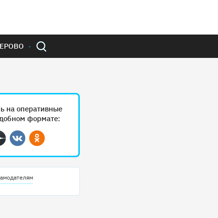
ЕРОВО
ь на оперативные
удобном формате:
ram
Дзен
Вконтакте
Одноклассники
амодателям