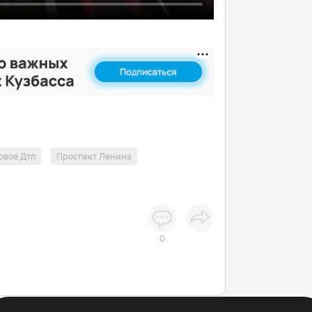
овое Дтп
Проспект Ленина
0