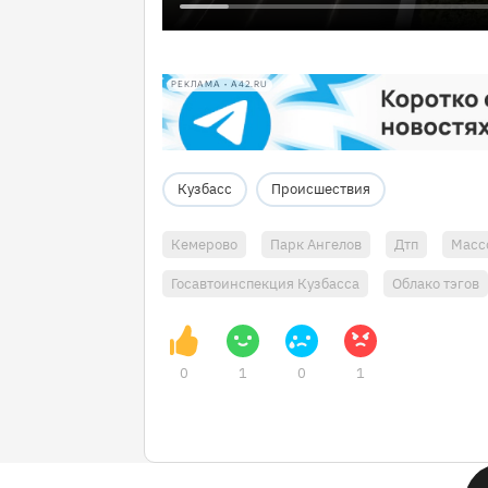
РЕКЛАМА • A42.RU
Кузбасс
Происшествия
Кемерово
Парк Ангелов
Дтп
Масс
Госавтоинспекция Кузбасса
Облако тэгов
0
1
0
1