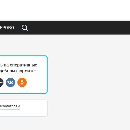
ЕРОВО
ь на оперативные
удобном формате:
ram
Дзен
Вконтакте
Одноклассники
амодателям