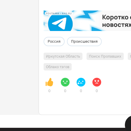
РЕКЛАМА • A42.RU
Россия
Происшествия
Иркутская Область
Поиск Пропавших
Облако тэгов
0
0
0
0