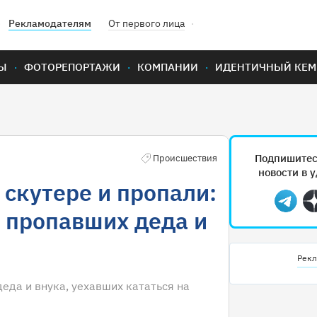
Рекламодателям
От первого лица
Ы
ФОТОРЕПОРТАЖИ
КОМПАНИИ
ИДЕНТИЧНЫЙ КЕМ
Подпишитес
Происшествия
новости в 
 скутере и пропали:
Teleg
 пропавших деда и
Рекл
еда и внука, уехавших кататься на