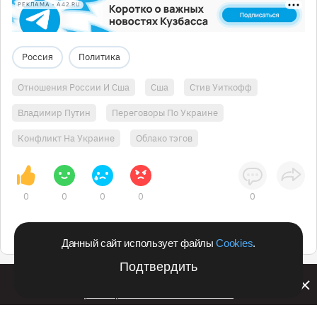
РЕКЛАМА • A42.RU
Россия
Политика
Отношения России И Сша
Сша
Стив Уиткофф
Владимир Путин
Переговоры По Украине
Конфликт На Украине
Облако тэгов
0
0
0
0
0
Данный сайт использует файлы
Cookies
.
Подтвердить
Билайн запустил в Кемеровской области акцию с
розыгрышем iPhone 17 PRO