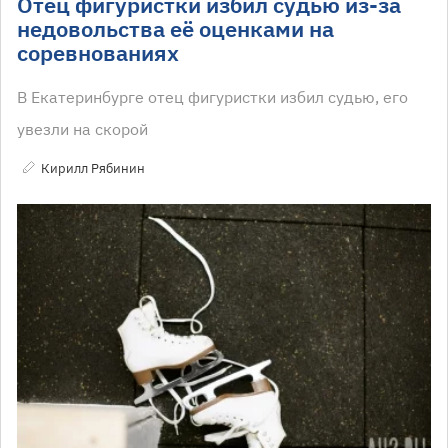
Отец фигуристки избил судью из-за
недовольства её оценками на
соревнованиях
В Екатеринбурге отец фигуристки избил судью, его
увезли на скорой
Кирилл Рябинин