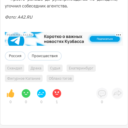
уточнил собеседник агентства.
Фото: А42.RU
РЕКЛАМА • A42.RU
Россия
Происшествия
Скандал
Драка
Судья
Екатеринбург
Фигурное Катание
Облако тэгов
0
0
0
1
0