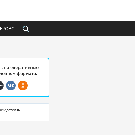
ЕРОВО
ь на оперативные
удобном формате:
ram
Дзен
Вконтакте
Одноклассники
амодателям