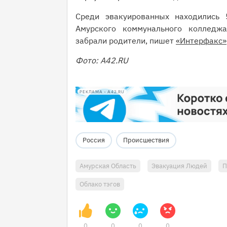
Среди эвакуированных находились 
Амурского коммунального колледжа
забрали родители, пишет
«Интерфакс»
Фото: А42.RU
РЕКЛАМА • A42.RU
Россия
Происшествия
Амурская Область
Эвакуация Людей
П
Облако тэгов
0
0
0
0