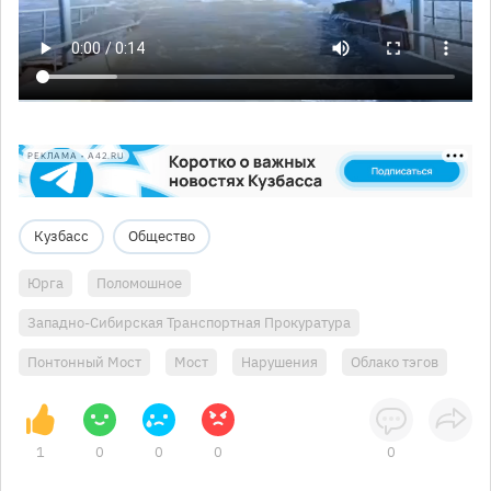
РЕКЛАМА • A42.RU
Кузбасс
Общество
Юрга
Поломошное
Западно-Сибирская Транспортная Прокуратура
Понтонный Мост
Мост
Нарушения
Облако тэгов
1
0
0
0
0