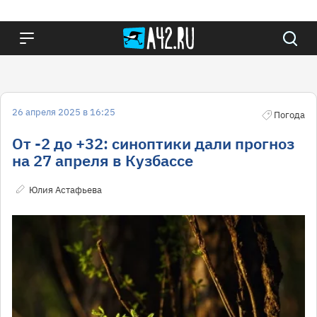
26 апреля 2025 в 16:25
Погода
От -2 до +32: синоптики дали прогноз
на 27 апреля в Кузбассе
Юлия Астафьева