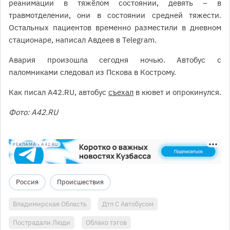
реанимации в тяжёлом состоянии, девять – в
травмотделении, они в состоянии средней тяжести.
Остальных пациентов временно разместили в дневном
стационаре, написал Авдеев в Telegram.
Авария произошла сегодня ночью. Автобус с
паломниками следовал из Пскова в Кострому.
Как писал А42.RU, автобус
съехал
в кювет и опрокинулся.
Фото: А42.RU
РЕКЛАМА • A42.RU
Россия
Происшествия
Владимирская Область
Дтп С Автобусом
Пострадали Люди
Облако тэгов