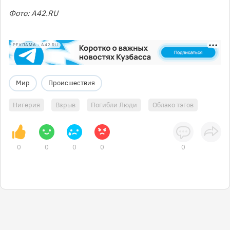
Фото: А42.RU
РЕКЛАМА • A42.RU
Мир
Происшествия
Нигерия
Взрыв
Погибли Люди
Облако тэгов
0
0
0
0
0