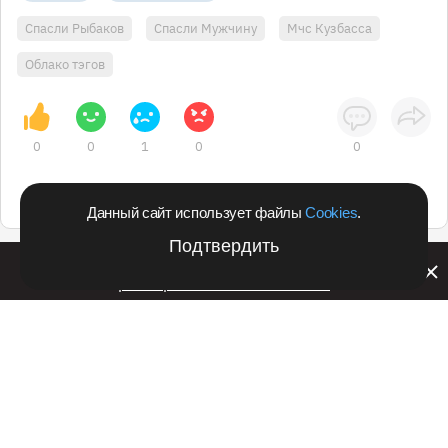
Спасли Рыбаков
Спасли Мужчину
Мчс Кузбасса
Облако тэгов
0
0
1
0
0
Данный сайт использует файлы
Cookies
.
Подтвердить
Билайн запустил в Кемеровской области акцию с
розыгрышем iPhone 17 PRO
Подпишитесь на оперативные новости
в удобном формате:
Telegram
Дзен
Вконтакте
Одноклассники