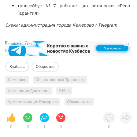
троллейбус № 7 работает до остановки «Ресо-
Гарантия».
Схема:
администрация города Кемерово
/ Telegram
РЕКЛАМА • A42.RU
Кузбасс
Общество
Кемерово
Общественный Транспорт
Изменение Движения
9 Мая
Администрация Кемерова
Облако тэгов
0
0
1
0
0