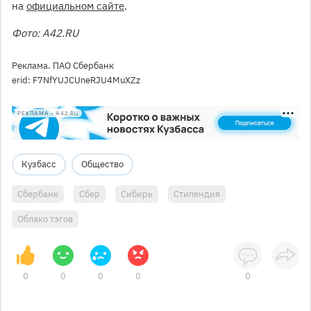
на
официальном сайте
.
Фото: A42.RU
Реклама. ПАО Сбербанк
erid: F7NfYUJCUneRJU4MuXZz
РЕКЛАМА • A42.RU
Кузбасс
Общество
Сбербанк
Сбер
Сибирь
Стипендия
Облако тэгов
0
0
0
0
0