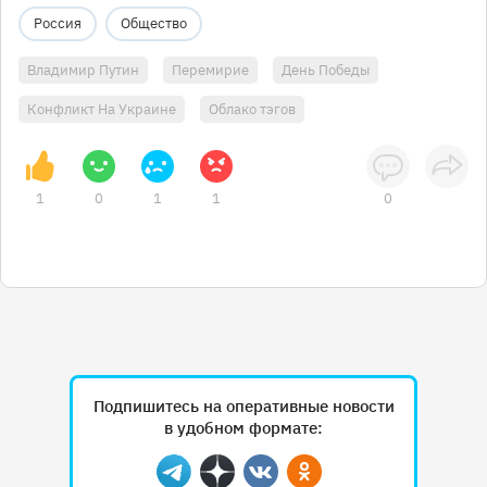
Россия
Общество
Владимир Путин
Перемирие
День Победы
Конфликт На Украине
Облако тэгов
1
0
1
1
0
Подпишитесь на оперативные новости
в удобном формате:
Telegram
Дзен
Вконтакте
Одноклассники