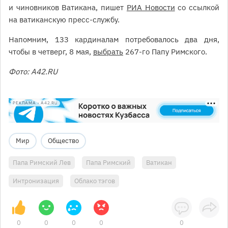
и чиновников Ватикана, пишет
РИА Новости
со ссылкой
на ватиканскую пресс-службу.
Напомним, 133 кардиналам потребовалось два дня,
чтобы в четверг, 8 мая,
выбрать
267-го Папу Римского.
Фото: A42.RU
РЕКЛАМА • A42.RU
Мир
Общество
Папа Римский Лев
Папа Римский
Ватикан
Интронизация
Облако тэгов
0
0
0
0
0