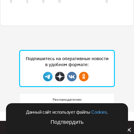
0
1
0
0
0
Подпишитесь на оперативные новости
в удобном формате:
Telegram
Дзен
Вконтакте
Одноклассники
Рекламодателям
Данный сайт использует файлы
Cookies
.
Подтвердить
Билайн запустил в Кемеровской области акцию с
розыгрышем iPhone 17 PRO