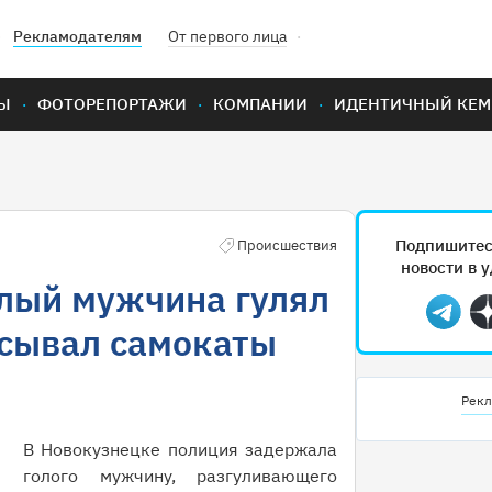
Рекламодателям
От первого лица
Ы
ФОТОРЕПОРТАЖИ
КОМПАНИИ
ИДЕНТИЧНЫЙ КЕМ
Подпишитес
Происшествия
новости в 
олый мужчина гулял
Teleg
асывал самокаты
Рекл
В Новокузнецке полиция задержала
голого мужчину, разгуливающего