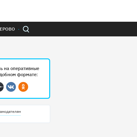
ЕРОВО
ь на оперативные
удобном формате:
ram
Дзен
Вконтакте
Одноклассники
амодателям