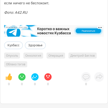
если ничего не беспокоит.
Фото: A42.RU
РЕКЛАМА • A42.RU
Кузбасс
Здоровье
Опухоль
Онкология
Операция
Дмитрий Беглов
Облако тэгов
0
0
0
0
0