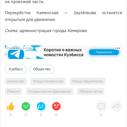
на проезжей части.
Перекрёсток Каменская — Заузёлкова останется
открытым для движения.
Схема: администрация города Кемерово
РЕКЛАМА • A42.RU
Кузбасс
Общество
Кемерово
Улица Каменская
Улица Заузёлкова
Ремонт
Ограничение Движения
Облако тэгов
0
0
0
0
0