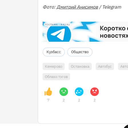
Фото:
Дмитрий Анисимов
/ Telegram
РЕКЛАМА • A42.RU
Кузбасс
Общество
Кемерово
Остановка
Автобус
Авт
Облако тэгов
7
2
2
2