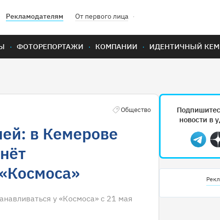
Рекламодателям
От первого лица
Ы
ФОТОРЕПОРТАЖИ
КОМПАНИИ
ИДЕНТИЧНЫЙ КЕМ
Подпишитес
Общество
новости в 
ей: в Кемерове
Teleg
чнёт
 «Космоса»
Рекл
анавливаться у «Космоса» с 21 мая