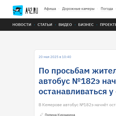
Афиша
Дорожные камеры
Погода
НОВОСТИ
СТАТЬИ
ВИДЕО
БИЗНЕС
ПРОЕКТ
20 мая 2025 в 10:40
По просьбам жител
автобус №182э на
останавливаться у
В Кемерове автобус №182э начнёт ост
Полина Кукушкина