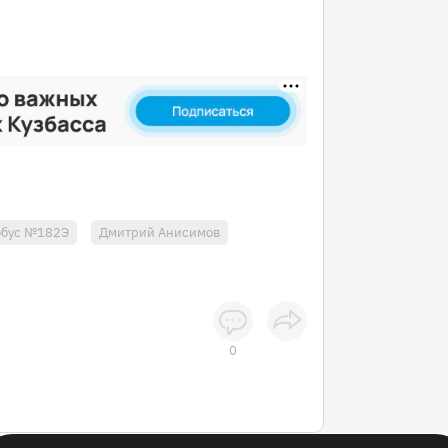
обус №182Э
Дмитрий Анисимов
0