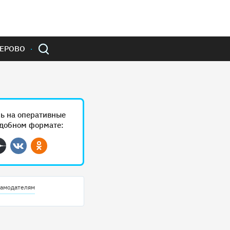
ЕРОВО
ь на оперативные
удобном формате:
ram
Дзен
Вконтакте
Одноклассники
амодателям