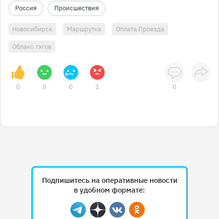
Россия
Происшествия
Новосибирск
Маршрутка
Оплата Проезда
Облако тэгов
0
0
0
1
0
Подпишитесь на оперативные новости
в удобном формате:
Telegram
Дзен
Вконтакте
Одноклассники